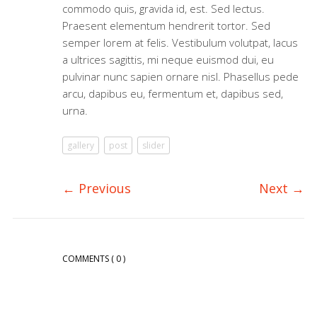
commodo quis, gravida id, est. Sed lectus.
Praesent elementum hendrerit tortor. Sed
semper lorem at felis. Vestibulum volutpat, lacus
a ultrices sagittis, mi neque euismod dui, eu
pulvinar nunc sapien ornare nisl. Phasellus pede
arcu, dapibus eu, fermentum et, dapibus sed,
urna.
gallery
post
slider
←
Previous
Next
→
COMMENTS
( 0 )