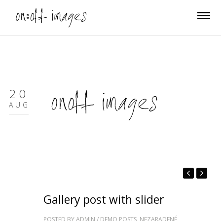
20
AUG
Gallery post with slider
POSTED BY
ADMIN
/
DEMO POSTS
,
NEZARADENÉ